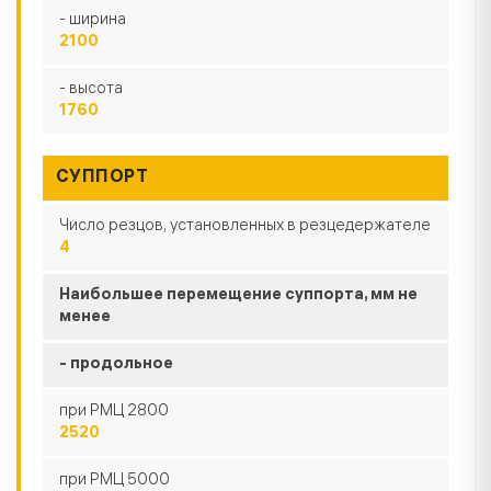
- ширина
2100
- высота
1760
СУППОРТ
Число резцов, установленных в резцедержателе
4
Наибольшее перемещение суппорта, мм не
менее
- продольное
при РМЦ 2800
2520
при РМЦ 5000