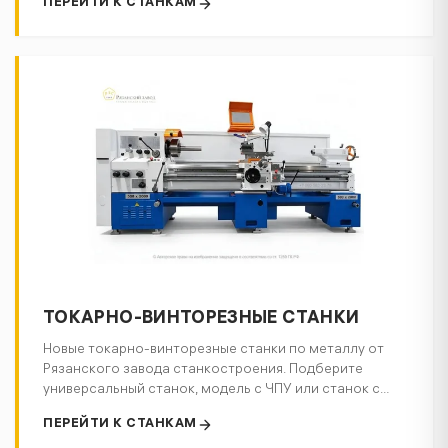
ПЕРЕЙТИ К СТАНКАМ
точную нарезку резьбы, обработку торцов и
конических поверхностей. Подходят для работы с
трубами различного диаметра и материалов.
Идеальны для нефтегазового сектора, ЖКХ и
промышленного строительства. Заводская гарантия!
Рассчитаем цену в течение часа! Доставка по РФ и
СНГ.
ТОКАРНО-ВИНТОРЕЗНЫЕ СТАНКИ
Новые токарно-винторезные станки по металлу от
Рязанского завода станкостроения. Подберите
универсальный станок, модель с ЧПУ или станок с
ОСУ под задачи производства, ремонтного участка
ПЕРЕЙТИ К СТАНКАМ
или металлообрабатывающего цеха. При подборе