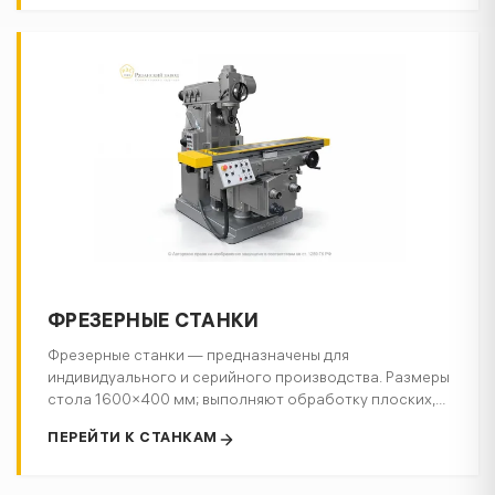
учитываются РМЦ, диаметр обработки над станиной,
отверстие шпинделя, тип управления и требуемые
операции.
ФРЕЗЕРНЫЕ СТАНКИ
Фрезерные станки — предназначены для
индивидуального и серийного производства. Размеры
стола 1600×400 мм; выполняют обработку плоских,
фасонных и сложных 3D‑поверхностей, зубчатых
ПЕРЕЙТИ К СТАНКАМ
колёс из металла и других материалов. Применяются
во всех отраслях промышленности от
крупносерийного производства в машиностроении