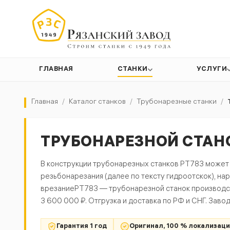
ГЛАВНАЯ
СТАНКИ
УСЛУГИ
Главная
/
Каталог станков
/
Трубонарезные станки
/
ТРУБОНАРЕЗНОЙ СТАНО
В конструкции трубонарезных станков РТ783 может
резьбонарезания (далее по тексту гидроотскок), н
врезание
РТ783 — трубонарезной станок производств
3 600 000 ₽. Отгрузка и доставка по РФ и СНГ. Завод
Гарантия 1 год
Оригинал, 100 % локализац