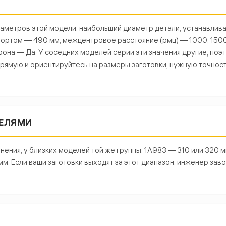
раметров этой модели: наибольший диаметр детали, устанавлив
ппортом — 490 мм, межцентровое расстояние (рмц) — 1000, 150
она — Да. У соседних моделей серии эти значения другие, поэ
рямую и ориентируйтесь на размеры заготовки, нужную точност
ДЕЛЯМИ
нения, у близких моделей той же группы: 1А983 — 310 или 320 м
 Если ваши заготовки выходят за этот диапазон, инженер зав