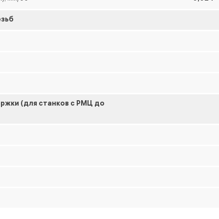
езьб
ржки (для станков с РМЦ до