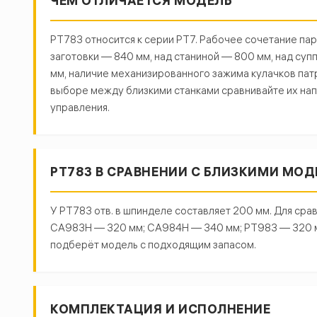
ЧЕМ ОТЛИЧАЕТСЯ МОДЕЛЬ
РТ783 относится к серии РТ7. Рабочее сочетание па
заготовки — 840 мм, над станиной — 800 мм, над су
мм, наличие механизированного зажима кулачков патр
выборе между близкими станками сравнивайте их нап
управления.
РТ783 В СРАВНЕНИИ С БЛИЗКИМИ МО
У РТ783 отв. в шпинделе составляет 200 мм. Для срав
СА983Н — 320 мм; СА984Н — 340 мм; РТ983 — 320 мм.
подберёт модель с подходящим запасом.
КОМПЛЕКТАЦИЯ И ИСПОЛНЕНИЕ