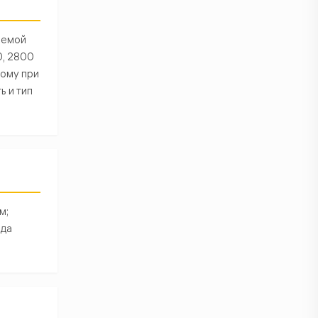
аемой
0, 2800
тому при
ь и тип
м;
ода