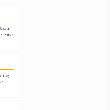
бах и
ничных и
0 мм;
ма