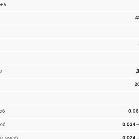
она
4
м
м
Д
2
/об
0,06
/об
0,024 –
), мм/об
0,024 –