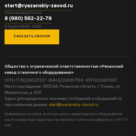
start@ryazanskiy-zavod.ru
Электронная почта
8 (980) 562-22-79
09:00–18:00
В будни
ЗАКАЗАТЬ ЗВОНОК
Общество с ограниченной ответственностью «Рязанский
завод станочного оборудования»
ОГРН 1176234020137 · ИНН 6229087789 · КПП 622901001
Место нахождения: 390044, Рязанская область, г. Рязань, ул.
Мервинская, д. 50А
Адрес для юридически значимых сообщений и обращений по
персональным данным:
start@ryazanskiy-zavod.ru
Информация на сайте, включая цены и характеристики оборудования,
носит справочный характер и не является публичной офертой (ст. 437 ГК
РФ).