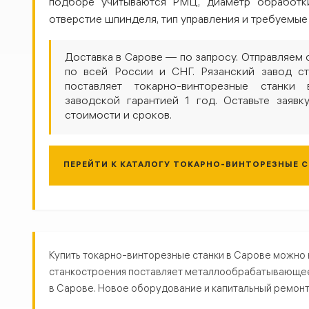
подборе учитываются РМЦ, диаметр обработки
отверстие шпинделя, тип управления и требуемые
Доставка в Сарове — по запросу. Отправляем
по всей России и СНГ. Рязанский завод ст
поставляет токарно-винторезные станки
заводской гарантией 1 год. Оставьте заявк
стоимости и сроков.
ПЕРЕЙТИ К КАТАЛОГУ ТОКАРНО-ВИНТОРЕЗНЫЕ 
Токарно-винторезные станки в
Купить токарно-винторезные станки в Сарове можно 
станкостроения поставляет металлообрабатывающее о
в Сарове. Новое оборудование и капитальный ремонт. 