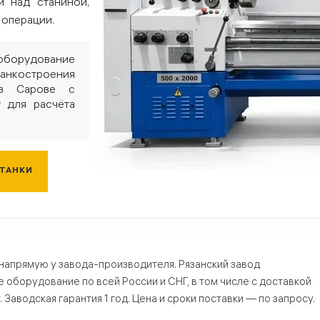
 над станиной,
 операции.
 оборудование
анкостроения
 в Сарове с
у для расчёта
СТАНКИ
 Сарове — купить от производителя
напрямую у завода-производителя. Рязанский завод
борудование по всей России и СНГ, в том числе с доставкой
Заводская гарантия 1 год. Цена и сроки поставки — по запросу.