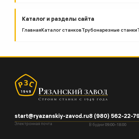
Каталог и разделы сайта
Главная
Каталог станков
Трубонарезные станки
start@ryazanskiy-zavod.ru
8 (980) 562-22-7
09:00–18:00
Электронная почта
В будни