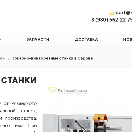
start@r
8 (980) 562-22-7
ЗАПЧАСТИ
ДОСТАВКА
НО
нки
/
Токарно-винторезные станки в Сарове
 СТАНКИ
у от Рязанского
альный станок,
 производства,
щего цеха. При