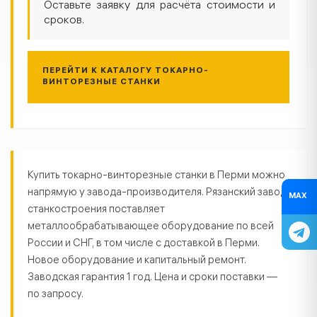
Оставьте заявку для расчёта стоимости и
сроков.
ПЕРЕЙТИ К КАТАЛОГУ ТОКАРНО-
ВИНТОРЕЗНЫЕ СТАНКИ
Токарно-винторезные станки в П
Купить токарно-винторезные станки в Перми можно
напрямую у завода-производителя. Рязанский завод
MAX
станкостроения поставляет
металлообрабатывающее оборудование по всей
России и СНГ, в том числе с доставкой в Перми.
Новое оборудование и капитальный ремонт.
Заводская гарантия 1 год. Цена и сроки поставки —
по запросу.