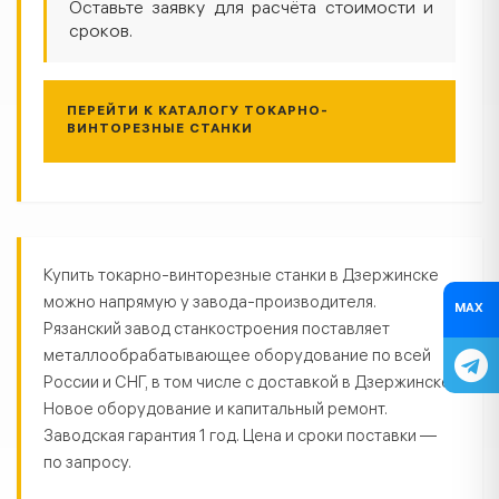
Оставьте заявку для расчёта стоимости и
сроков.
ПЕРЕЙТИ К КАТАЛОГУ ТОКАРНО-
ВИНТОРЕЗНЫЕ СТАНКИ
Токарно-винторезные станки в Д
Купить токарно-винторезные станки в Дзержинске
можно напрямую у завода-производителя.
MAX
Рязанский завод станкостроения поставляет
металлообрабатывающее оборудование по всей
России и СНГ, в том числе с доставкой в Дзержинске.
Новое оборудование и капитальный ремонт.
Заводская гарантия 1 год. Цена и сроки поставки —
по запросу.