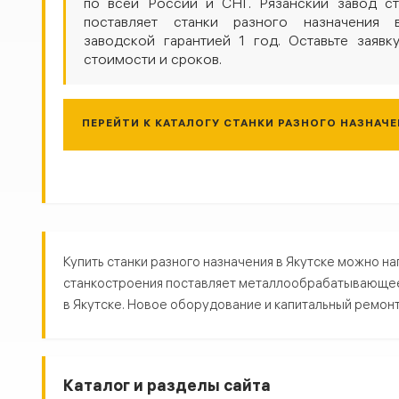
по всей России и СНГ. Рязанский завод ст
поставляет станки разного назначения 
заводской гарантией 1 год. Оставьте заявк
стоимости и сроков.
ПЕРЕЙТИ К КАТАЛОГУ СТАНКИ РАЗНОГО НАЗНАЧ
Станки разного назначения в Я
Купить станки разного назначения в Якутске можно н
станкостроения поставляет металлообрабатывающее о
в Якутске. Новое оборудование и капитальный ремонт. 
Каталог и разделы сайта