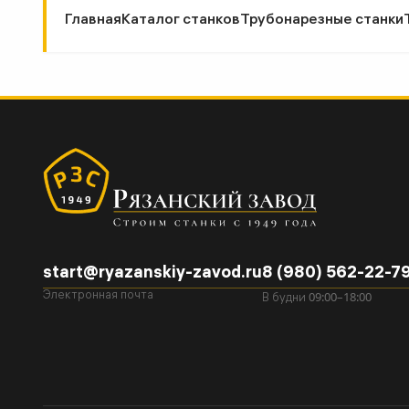
Главная
Каталог станков
Трубонарезные станки
start@ryazanskiy-zavod.ru
8 (980) 562-22-7
09:00–18:00
Электронная почта
В будни