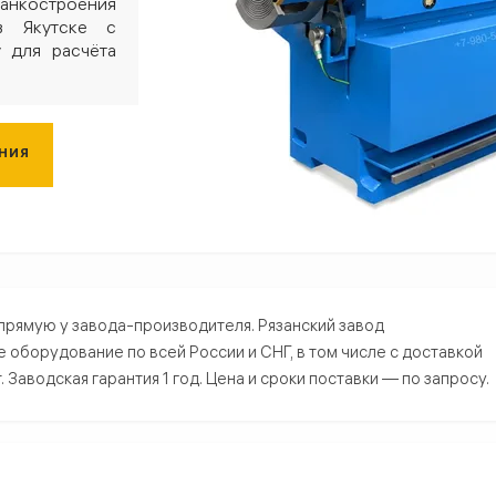
анкостроения
в Якутске с
у для расчёта
ЕНИЯ
кутске — купить от производителя
апрямую у завода-производителя. Рязанский завод
борудование по всей России и СНГ, в том числе с доставкой
Заводская гарантия 1 год. Цена и сроки поставки — по запросу.