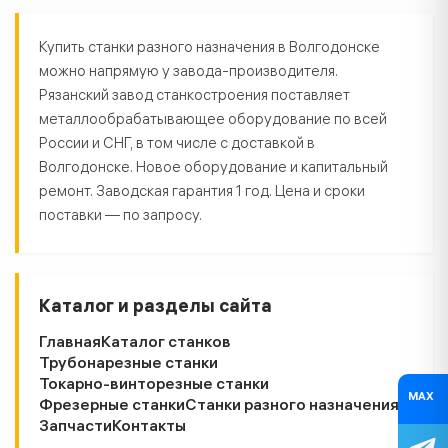
Станки разного назначения в Вол
Купить станки разного назначения в Волгодонске
можно напрямую у завода-производителя.
Рязанский завод станкостроения поставляет
металлообрабатывающее оборудование по всей
России и СНГ, в том числе с доставкой в
Волгодонске. Новое оборудование и капитальный
ремонт. Заводская гарантия 1 год. Цена и сроки
поставки — по запросу.
Каталог и разделы сайта
Главная
Каталог станков
Трубонарезные станки
Токарно-винторезные станки
MAX
Фрезерные станки
Станки разного назначения
Запчасти
Контакты