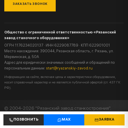
ЗАКАЗАТЬ ЗВОНОК
Общество с ограниченной ответственностью «Рязанский
завод станочного оборудования»
ОГРН 1176234020137 · ИНН 6229087789 · КПП 622901001
Место нахождения: 390044, Рязанская область, г. Рязань, ул.
Мервинская, д. 50А
Адрес для юридически значимых сообщений и обращений по
персональным данным:
start@ryazanskiy-zavod.ru
Информация на сайте, включая цены и характеристики оборудования,
носит справочный характер и не является публичной офертой (ст. 437 ГК
РФ).
© 2004-2026 "Рязанский завод станкостроения".
Все права защищены.
ПОЗВОНИТЬ
MAX
ЗАЯВКА
Политика конфиденциальности