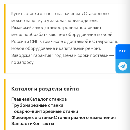
Станки разного назначения в Ста
Купить станки разного назначения в Ставрополе
можно напрямую у завода-производителя.
Рязанский завод станкостроения поставляет
металлообрабатывающее оборудование по всей
России и СНГ, в том числе с доставкой в Ставрополе.
Новое оборудование и капитальный ремонт.
MAX
Заводская гарантия 1 год. Цена и сроки поставки —
по запросу.
Каталог и разделы сайта
Главная
Каталог станков
Трубонарезные станки
Токарно-винторезные станки
Фрезерные станки
Станки разного назначения
Запчасти
Контакты