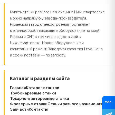
Станки разного назначения в Ни
Купить станки разного назначения в Нижневартовске
можно напрямую у завода-производителя.
Рязанский завод станкостроения поставляет
металлообрабатывающее оборудование по всей
России и СНГ, в том числе с доставкой в
Нижневартовске. Новое оборудование и
капитальный ремонт. Заводская гарантия 1 год. Цена
и сроки поставки — по запросу.
Каталог и разделы сайта
Главная
Каталог станков
Трубонарезные станки
Токарно-винторезные станки
MAX
Фрезерные станки
Станки разного назначения
Запчасти
Контакты