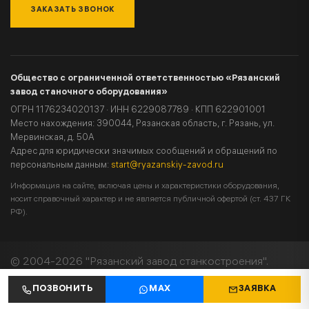
ЗАКАЗАТЬ ЗВОНОК
Общество с ограниченной ответственностью «Рязанский
завод станочного оборудования»
ОГРН 1176234020137 · ИНН 6229087789 · КПП 622901001
Место нахождения: 390044, Рязанская область, г. Рязань, ул.
Мервинская, д. 50А
Адрес для юридически значимых сообщений и обращений по
персональным данным:
start@ryazanskiy-zavod.ru
Информация на сайте, включая цены и характеристики оборудования,
носит справочный характер и не является публичной офертой (ст. 437 ГК
РФ).
© 2004-2026 "Рязанский завод станкостроения".
Все права защищены.
ПОЗВОНИТЬ
MAX
ЗАЯВКА
Политика конфиденциальности