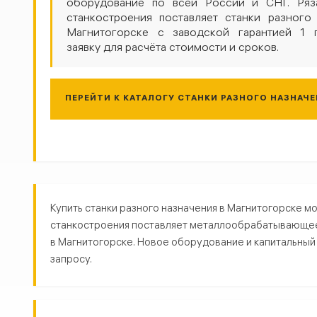
оборудование по всей России и СНГ. Ряз
станкостроения поставляет станки разного
Магнитогорске с заводской гарантией 1 г
заявку для расчёта стоимости и сроков.
ПЕРЕЙТИ К КАТАЛОГУ СТАНКИ РАЗНОГО НАЗНАЧ
Станки разного назначения в 
Купить станки разного назначения в Магнитогорске м
станкостроения поставляет металлообрабатывающее о
в Магнитогорске. Новое оборудование и капитальный р
запросу.