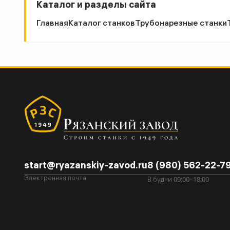
Каталог и разделы сайта
Главная
Каталог станков
Трубонарезные станки
start@ryazanskiy-zavod.ru
8 (980) 562-22-7
09:00–18:00
Электронная почта
В будни