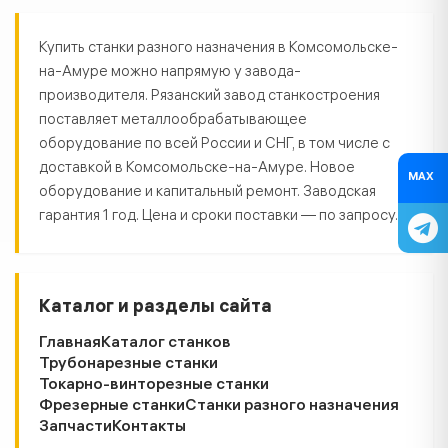
Станки разного назначения в Ко
Купить станки разного назначения в Комсомольске-
на-Амуре можно напрямую у завода-
производителя. Рязанский завод станкостроения
поставляет металлообрабатывающее
оборудование по всей России и СНГ, в том числе с
доставкой в Комсомольске-на-Амуре. Новое
MAX
оборудование и капитальный ремонт. Заводская
гарантия 1 год. Цена и сроки поставки — по запросу.
Каталог и разделы сайта
Главная
Каталог станков
Трубонарезные станки
Токарно-винторезные станки
Фрезерные станки
Станки разного назначения
Запчасти
Контакты