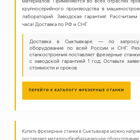
материалов. Применяются во всех отраслях пр
крупносерийного производства в машинострое
лабораторий. Заводская гарантия! Рассчитаем
часа! Доставка по РФ и СНГ.
Доставка в Сыктывкаре — по запросу.
оборудование по всей России и СНГ. Ряз
станкостроения поставляет фрезерные станки
с заводской гарантией 1 год. Оставьте заявк
стоимости и сроков.
ПЕРЕЙТИ К КАТАЛОГУ ФРЕЗЕРНЫЕ СТАНКИ
Фрезерные станки в Сыктывка
Купить фрезерные станки в Сыктывкаре можно напрям
поставляет металлообрабатывающее оборудование по 