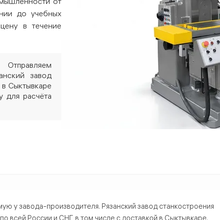
омышленности от
нии до учебных
 цену в течение
 Отправляем
анский завод
 в Сыктывкаре
у для расчёта
ре — купить от производителя
ую у завода-производителя. Рязанский завод станкостроения
всей России и СНГ, в том числе с доставкой в Сыктывкаре.