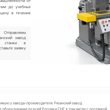
омышленности от
нии до учебных
 цену в течение
 Отправляем
анский завод
ые станки в
ставьте заявку
али — купить от производителя
ямую у завода-производителя. Рязанский завод
борудование по всей России и СНГ, в том числе с доставкой