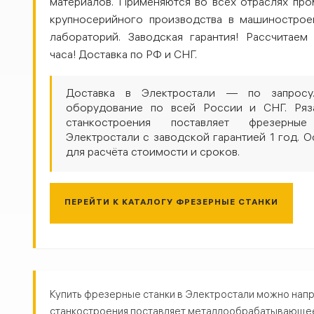
материалов. Применяются во всех отраслях пр
крупносерийного производства в машинострое
лабораторий. Заводская гарантия! Рассчитаем
часа! Доставка по РФ и СНГ.
Доставка в Электростали — по запросу.
оборудование по всей России и СНГ. Ряз
станкостроения поставляет фрезерн
Электростали с заводской гарантией 1 год. О
для расчёта стоимости и сроков.
ПЕРЕЙТИ К КАТАЛОГУ ФРЕЗЕРНЫЕ СТАНКИ
Фрезерные станки в Электрост
Купить фрезерные станки в Электростали можно напр
станкостроения поставляет металлообрабатывающее о