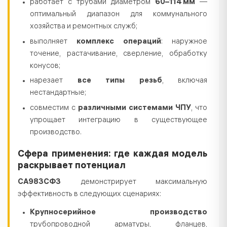
работает с трубами диаметром
60–114 мм
—
оптимальный диапазон для коммунального
хозяйства и ремонтных служб;
выполняет
комплекс операций
: наружное
точение, растачивание, сверление, обработку
конусов;
нарезает
все типы резьб
, включая
нестандартные;
совместим с
различными системами ЧПУ
, что
упрощает интеграцию в существующее
производство.
Сфера применения: где каждая модель
раскрывает потенциал
СА983СФ3
демонстрирует максимальную
эффективность в следующих сценариях:
Крупносерийное производство
трубопроводной арматуры, фланцев,