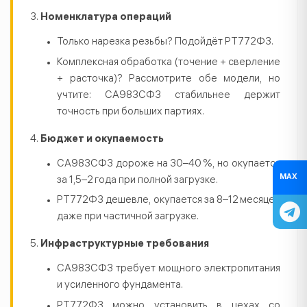
Номенклатура операций
Только нарезка резьбы? Подойдёт РТ772Ф3.
Комплексная обработка (точение + сверление
+ расточка)? Рассмотрите обе модели, но
учтите: СА983СФ3 стабильнее держит
точность при больших партиях.
Бюджет и окупаемость
СА983СФ3 дороже на 30–40 %, но окупается
MAX
за 1,5–2 года при полной загрузке.
РТ772Ф3 дешевле, окупается за 8–12 месяцев
даже при частичной загрузке.
Инфраструктурные требования
СА983СФ3 требует мощного электропитания
и усиленного фундамента.
РТ772Ф3 можно установить в цехах со