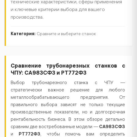
технические характеристики, сферы применения
и ключевые критерии выбора для вашего
производства.
Категория:
Сравните и выберите станок
Текст
Сравнение трубонарезных станков с
ЧПУ: СА983СФ3 и РТ772Ф3
статьи
Выбор трубонарезного станка с ЧПУ —
стратегически важное решение для любого
металлообрабатывающего предприятия. От
правильного выбора зависят не только текущие
производственные показатели, но и долгосрочная
рентабельность бизнеса. В этом обзоре детально
сравним две востребованные модели —
СА983СФ3
и
РТ772Ф3
, чтобы помочь вам определить